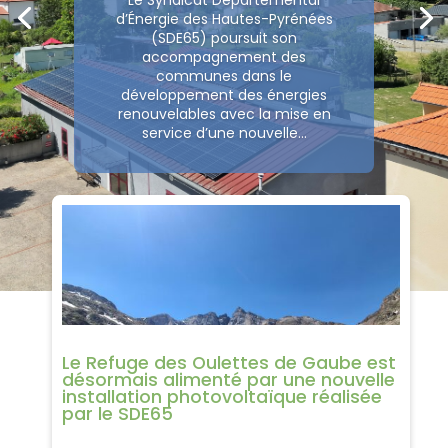
d’Énergie des Hautes-Pyrénées
(SDE65) poursuit son
accompagnement des
communes dans le
développement des énergies
renouvelables avec la mise en
service d’une nouvelle...
En savoir plus
Le Refuge des Oulettes de Gaube est
désormais alimenté par une nouvelle
installation photovoltaïque réalisée
par le SDE65