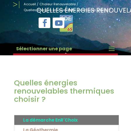
Accueil
/
Chaleur Renouvelable
/
QUELLES ÉNERGIES RENOUVEL
Quelles énergies renouvelables thermiques choisir ?
Sélectionner une page
Quelles énergies
renouvelables thermiques
choisir ?
La démarche EnR'Choix
La Géothermie