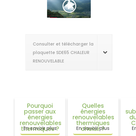
Consulter et télécharger la
plaquette SDE65 CHALEUR
RENOUVELABLE
Pourquoi
Quelles
passer aux
énergies
sub
énergies
renouvelables
d
renouvelables
thermiques
C
thermiques ?
En savoir plus
En savoir plus
choisir ?
E