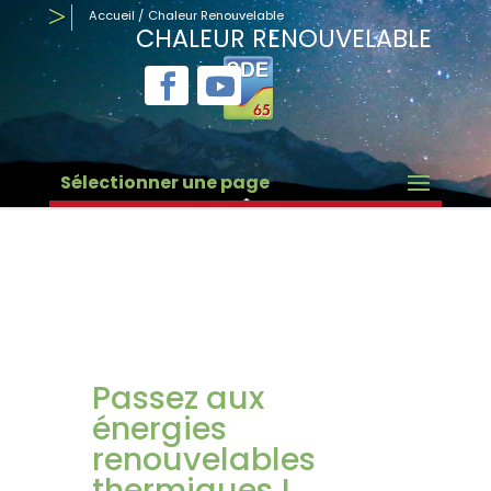
Accueil
/
Chaleur Renouvelable
CHALEUR RENOUVELABLE
Sélectionner une page
Passez aux
énergies
renouvelables
thermiques !