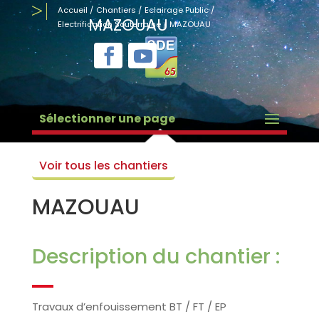
Accueil
/
Chantiers
/
Eclairage Public
/
MAZOUAU
Electrification Souterraine
/
MAZOUAU
Sélectionner une page
Voir tous les chantiers
MAZOUAU
Description du chantier :
Travaux d’enfouissement BT / FT / EP