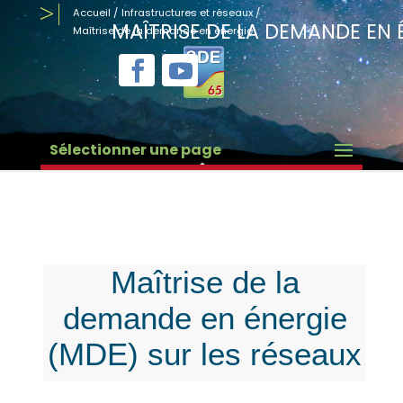
Accueil
/
Infrastructures et réseaux
/
MAÎTRISE DE LA DEMANDE EN 
Maîtrise de la demande en énergie
Sélectionner une page
Maîtrise de la
demande en énergie
(MDE) sur les réseaux