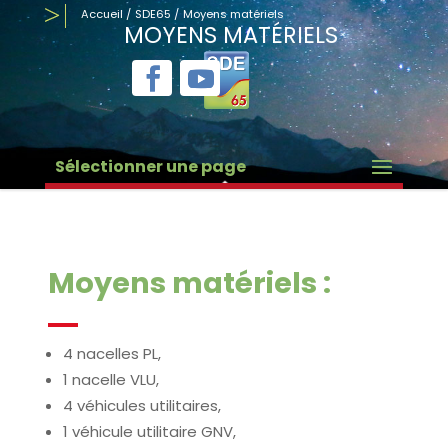
Accueil
/
SDE65
/
Moyens matériels
MOYENS MATÉRIELS
Sélectionner une page
Moyens matériels :
4 nacelles PL,
1 nacelle VLU,
4 véhicules utilitaires,
1 véhicule utilitaire GNV,