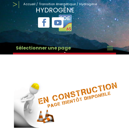
Accueil
/
Transition énergétique
/
Hydrogène
HYDROGÈNE
Sélectionner une page