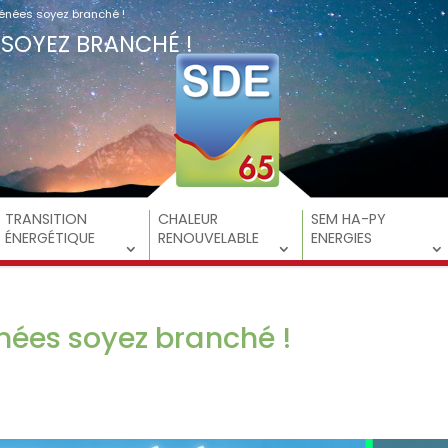
énées soyez branché !
 SOYEZ BRANCHÉ !
TRANSITION
CHALEUR
SEM HA-PY
ÉNERGÉTIQUE
RENOUVELABLE
ENERGIES
nées soyez branché !